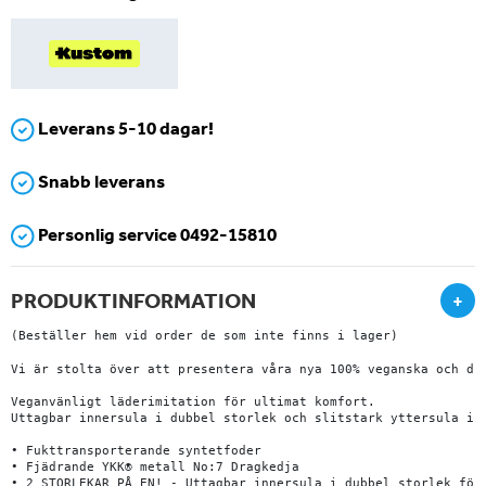
Leverans 5-10 dagar!
Snabb leverans
Personlig service 0492-15810
PRODUKTINFORMATION
+
(Beställer hem vid order de som inte finns i lager)
Vi är stolta över att presentera våra nya 100% veganska och dju
Veganvänligt läderimitation för ultimat komfort.

Uttagbar innersula i dubbel storlek och slitstark yttersula i g
• Fukttransporterande syntetfoder

• Fjädrande YKK® metall No:7 Dragkedja

• 2 STORLEKAR PÅ EN! - Uttagbar innersula i dubbel storlek för 