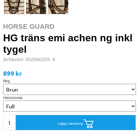
HORSE GUARD
HG träns emi achen ng inkl
tygel
Artikelnr:
502060201-4
899 kr
Färg
Häststorlek
Lägg i varukorg