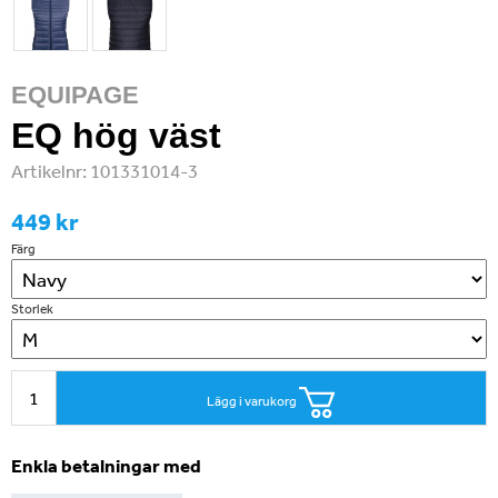
EQUIPAGE
EQ hög väst
Artikelnr:
101331014-3
449 kr
Färg
Storlek
Lägg i varukorg
Enkla betalningar med