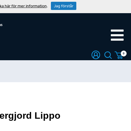
cka här för mer information
.
Jag förstår
ns
0
dergjord Lippo