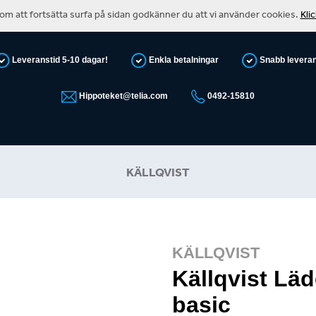
m att fortsätta surfa på sidan godkänner du att vi använder cookies.
Kli
Leveranstid 5-10 dagar!
Enkla betalningar
Snabb levera
Hippoteket@telia.com
0492-15810
KÄLLQVIST
KÄLLQVIST
Källqvist Lä
basic