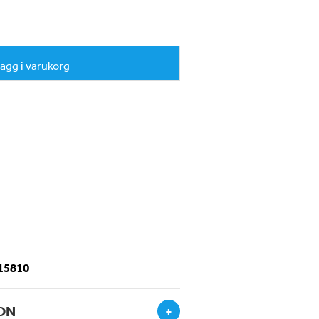
ägg i varukorg
-15810
ON
+