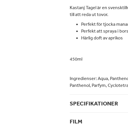
Kastanj Tagel är en svensktil
till att reda ut tovor.
Perfekt för tjocka mana
Perfekt att spraya i bor
Härlig doft av aprikos
450ml
Ingredienser:
Aqua, Pantheno
Panthenol, Parfym, Cyclotet
SPECIFIKATIONER
FILM