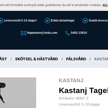
m att fortsätta surfa på sidan godkänner du att vi använder cookies.
Kli
Leveranstid 5-10 dagar!
Enkla betalningar
Snabb levera
Hippoteket@telia.com
0492-15810
ÄST
/
SKÖTSEL & HÄSTVÅRD
/
PÄLSVÅRD
/
KASTA
KASTANJ
Kastanj Tage
Artikelnr:
8002-2
Leveranstid:
5-10 dagar