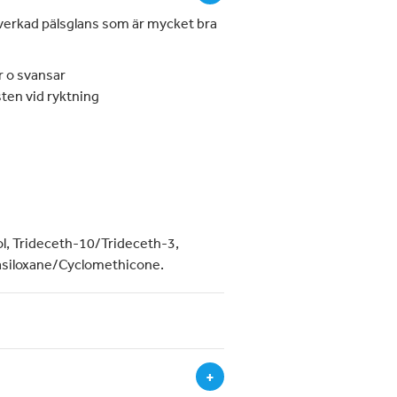
lverkad pälsglans som är mycket bra
r o svansar
sten vid ryktning
l, Trideceth-10/Trideceth-3,
rasiloxane/Cyclomethicone.
+