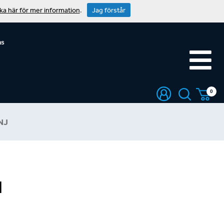
cka här för mer information
.
Jag förstår
ns
0
NJ
l