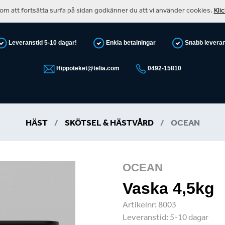
m att fortsätta surfa på sidan godkänner du att vi använder cookies.
Kli
Leveranstid 5-10 dagar!
Enkla betalningar
Snabb levera
Hippoteket@telia.com
0492-15810
HÄST
/
SKÖTSEL & HÄSTVÅRD
/
OCEAN
OCEAN
Vaska 4,5kg
Artikelnr:
8003
Leveranstid:
5-10 dagar