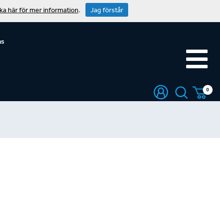
cka här för mer information
.
Jag förstår
ns
0