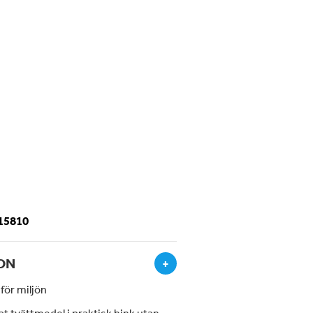
-15810
ON
+
för miljön
t tvättmedel i praktisk hink utan