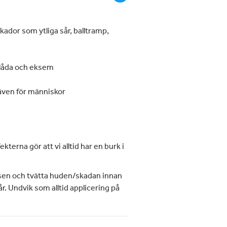
ador som ytliga sår, balltramp,
 klåda och eksem
även för människor
kterna gör att vi alltid har en burk i
älsen och tvätta huden/skadan innan
år. Undvik som alltid applicering på