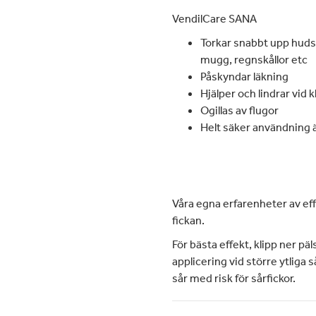
VendilCare
SANA
Torkar snabbt upp hudsk
mugg, regnskållor etc
Påskyndar läkning
Hjälper och lindrar vid
Ogillas av flugor
Helt säker användning 
Våra egna erfarenheter av effe
fickan.
För bästa effekt, klipp ner p
applicering vid större ytliga s
sår med risk för sårfickor.