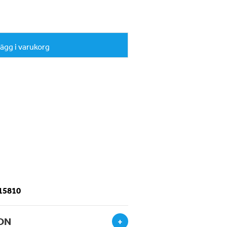
ägg i varukorg
-15810
ON
+