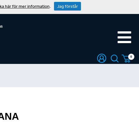
cka här för mer information
.
Jag förstår
ns
0
SANA