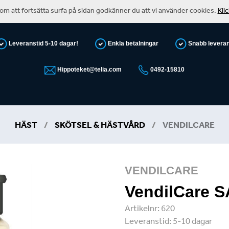
m att fortsätta surfa på sidan godkänner du att vi använder cookies.
Kli
Leveranstid 5-10 dagar!
Enkla betalningar
Snabb levera
Hippoteket@telia.com
0492-15810
HÄST
/
SKÖTSEL & HÄSTVÅRD
/
VENDILCARE
VENDILCARE
VendilCare 
Artikelnr:
620
Leveranstid:
5-10 dagar