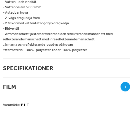
- Vatten - och vindtät
- Vattenpelare 5 000 mm
- Avtagbar huva
- 2-vägs dragkedja fram
- 2 fickor med vattentät logotyp dragkedja
- Ridventil
- Ärmmanschett: justerbar vid bredd och reflekterande manschett med
reflekterande manschett med inre reflekterande manschett
. ärmarna och reflekterande logotyp på huvan
Yttermaterial: 100%, polyester, Foder: 100% polyester
SPECIFIKATIONER
FILM
+
Varumärke:
E.L.T.