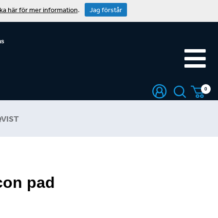
cka här för mer information
.
Jag förstår
ns
0
VIST
icon pad