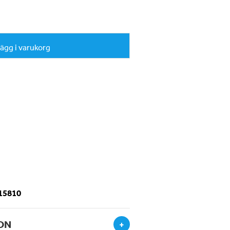
ägg i varukorg
-15810
ON
+