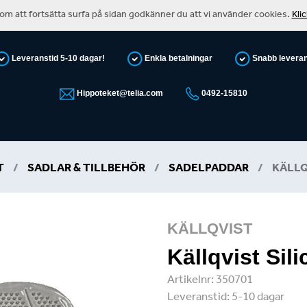
m att fortsätta surfa på sidan godkänner du att vi använder cookies.
Kli
Leveranstid 5-10 dagar!
Enkla betalningar
Snabb levera
Hippoteket@telia.com
0492-15810
T
/
SADLAR & TILLBEHÖR
/
SADELPADDAR
/
KÄLLQ
KÄLLQVIST
Källqvist Sil
Artikelnr:
350701
Leveranstid:
5-10 dagar