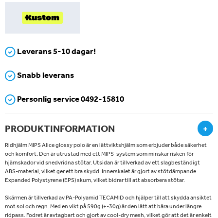
Leverans 5-10 dagar!
Snabb leverans
Personlig service 0492-15810
PRODUKTINFORMATION
+
Ridhjälm MIPS Alice glossy polo är en lättviktshjälm som erbjuder både säkerhet
och komfort. Den är utrustad med ett MIPS-system som minskar risken för
hjärnskador vid snedvridna stötar. Utsidan är tillverkad av ett slagbeständigt
ABS-material, vilket ger ett bra skydd. Innerskalet är gjort av stötdämpande
Expanded Polystyrene (EPS) skum, vilket bidrar till att absorbera stötar.
Skärmen är tillverkad av PA-Polyamid TECAMID och hjälper till att skydda ansiktet
mot sol och regn. Med en vikt på 590g (+-30g) är den lätt att bära under längre
ridpass. Fodret är avtagbart och gjort av cool-dry mesh, vilket gör att det är enkelt