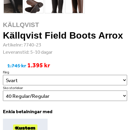
KÄLLQVIST
Källqvist Field Boots Arrox
Artikelnr:
7740-23
Leveranstid:
5-10 dagar
1.395 kr
1.745 kr
Färg
Sko storlekar
Enkla betalningar med