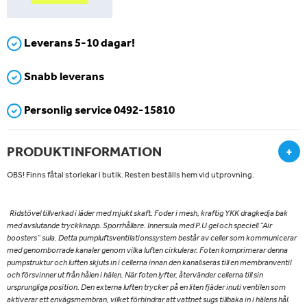
Leverans 5-10 dagar!
Snabb leverans
Personlig service 0492-15810
PRODUKTINFORMATION
+
OBS! Finns fåtal storlekar i butik. Resten beställs hem vid utprovning.
Ridstövel tillverkad i läder med mjukt skaft. Foder i mesh, kraftig YKK dragkedja bak
med avslutande tryckknapp. Sporrhållare. Innersula med P.U gel och speciell ”Air
boosters” sula. Detta pumpluftsventilationssystem består av celler som kommunicerar
med genomborrade kanaler genom vilka luften cirkulerar. Foten komprimerar denna
pumpstruktur och luften skjuts in i cellerna innan den kanaliseras till en membranventil
och försvinner ut från hålen i hälen. När foten lyfter, återvänder cellerna till sin
ursprungliga position. Den externa luften trycker på en liten fjäder inuti ventilen som
aktiverar ett envägsmembran, vilket förhindrar att vattnet sugs tillbaka in i hälens hål.