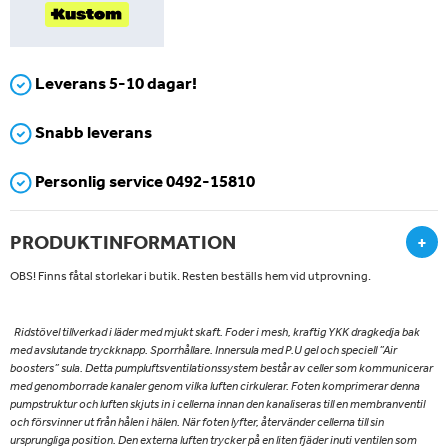
Leverans 5-10 dagar!
Snabb leverans
Personlig service 0492-15810
PRODUKTINFORMATION
+
OBS! Finns fåtal storlekar i butik. Resten beställs hem vid utprovning.
Ridstövel tillverkad i läder med mjukt skaft. Foder i mesh, kraftig YKK dragkedja bak
med avslutande tryckknapp. Sporrhållare. Innersula med P.U gel och speciell ”Air
boosters” sula. Detta pumpluftsventilationssystem består av celler som kommunicerar
med genomborrade kanaler genom vilka luften cirkulerar. Foten komprimerar denna
pumpstruktur och luften skjuts in i cellerna innan den kanaliseras till en membranventil
och försvinner ut från hålen i hälen. När foten lyfter, återvänder cellerna till sin
ursprungliga position. Den externa luften trycker på en liten fjäder inuti ventilen som