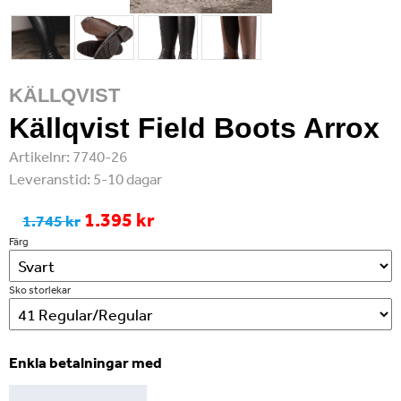
KÄLLQVIST
Källqvist Field Boots Arrox
Artikelnr:
7740-26
Leveranstid:
5-10 dagar
1.395 kr
1.745 kr
Färg
Sko storlekar
Enkla betalningar med