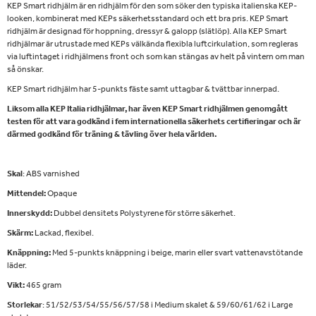
KEP Smart ridhjälm är en ridhjälm för den som söker den typiska italienska KEP-
looken, kombinerat med KEPs säkerhetsstandard och ett bra pris. KEP Smart
ridhjälm är designad för hoppning, dressyr & galopp (slätlöp). Alla KEP Smart
ridhjälmar är utrustade med KEPs välkända flexibla luftcirkulation, som regleras
via luftintaget i ridhjälmens front och som kan stängas av helt på vintern om man
så önskar.
KEP Smart ridhjälm har 5-punkts fäste samt uttagbar & tvättbar innerpad.
Liksom alla KEP Italia ridhjälmar, har även KEP Smart ridhjälmen genomgått
testen för att vara godkänd i fem internationella säkerhets certifieringar och är
därmed godkänd för träning & tävling över hela världen.
Skal
: ABS varnished
Mittendel:
Opaque
Innerskydd:
Dubbel densitets Polystyrene för större säkerhet.
Skärm:
Lackad, flexibel.
Knäppning:
Med 5-punkts knäppning i beige, marin eller svart vattenavstötande
läder.
Vikt:
465 gram
Storlekar
: 51/52/53/54/55/56/57/58 i Medium skalet & 59/60/61/62 i Large