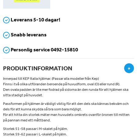
Leverans 5-10 dagar!
Snabb leverans
Personlig service 0492-15810
PRODUKTINFORMATION
+
Innerpad till KEP Italia hjälmar. (Passar alla modeller från Kep)
Finns i två olika utföranden beroende på huvudform, oval (O) eller rund (R).
Den ovala padden är lite mer fodrad på sidorna än den runda för att hjälmen ska
sitta stadigt på huvudet.
Passformen på hjälmen är väldigt viktig för att den dels ska kännas bekväm och
dels för att kunna skydda så bra som bara möjligt.
För att hitta din storlek mäter man huvudets omkrets ovanför öronen till mitten
på pannan med ett måttband.
Storlek 51-58 passar i M-skalet på hjälm.
Storlek 59-62 passar i L-skalet på hjälm.