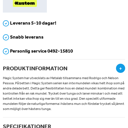
Leverans 5-10 dagar!
Snabb leverans
Personlig service 0492-15810
PRODUKTINFORMATION
+
Magic System har utvecklats av Metalab tillsammans med Rodrigo och Nelson
Pessoa. På betten i Magic System serien kan inte mundelen vikas helt ihop som på
andra delade bett. Detta ger flexibiliteten hos en delad mundel i kombination med
kontrollen från en rak mundel. Trycket över tunga och laner minskar i och med att
bettet inte kan vika ihop sig mer än till en viss grad. Den speciellt utformade
mundelen följer de naturliga formerna i hästens mun och fördelar trycket så jämnt
som möjligt över hästens tunga.
SPECIFIKATIONER