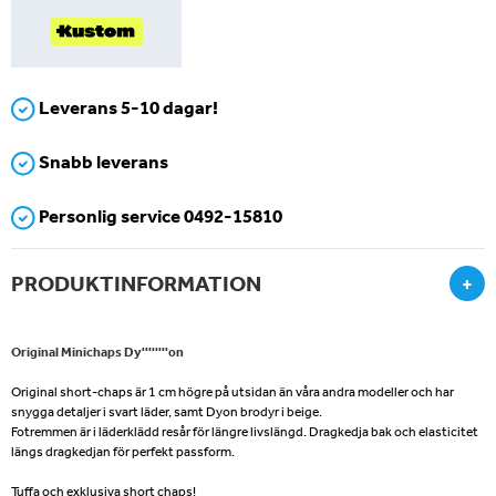
Leverans 5-10 dagar!
Snabb leverans
Personlig service 0492-15810
PRODUKTINFORMATION
+
Original Minichaps Dy''''''''on
Original short-chaps är 1 cm högre på utsidan än våra andra modeller och har
snygga detaljer i svart läder, samt Dyon brodyr i beige.
Fotremmen är i läderklädd resår för längre livslängd. Dragkedja bak och elasticitet
längs dragkedjan för perfekt passform.
Tuffa och exklusiva short chaps!