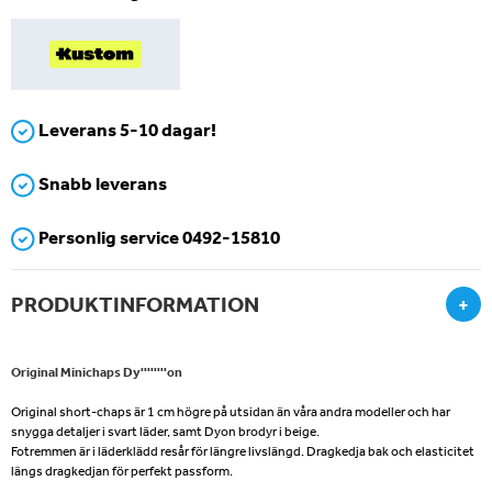
Leverans 5-10 dagar!
Snabb leverans
Personlig service 0492-15810
PRODUKTINFORMATION
+
Original Minichaps Dy''''''''on
Original short-chaps är 1 cm högre på utsidan än våra andra modeller och har
snygga detaljer i svart läder, samt Dyon brodyr i beige.
Fotremmen är i läderklädd resår för längre livslängd. Dragkedja bak och elasticitet
längs dragkedjan för perfekt passform.