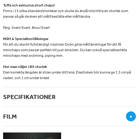
Tuffa och exklusiva short chaps!
Finns i 13 olika standardstorlekar och skulle du ändå inte hitta en storlek som
passar så går de även att måttbeställa eller måttändra.
Färg: Svart/Svart, Brun/Svart
Mått & Specialbeställningar
För att du ska bli fullständigt nöjd kan Dyón göra måttändringar för att få
minichaps som passar perfekt till just dina ben. Du kan också specialbeställa
minichaps med snörning, piping mm.
Hur man väljer rätt storlek
Den korrekta längden är strax under ditt knä. Elastisken bör kunna ge 1,5 cm på
vaden, och 1 cm under knäet
SPECIFIKATIONER
FILM
+