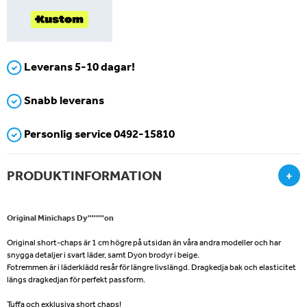
Leverans 5-10 dagar!
Snabb leverans
Personlig service 0492-15810
PRODUKTINFORMATION
+
Original Minichaps Dy''''''''on
Original short-chaps är 1 cm högre på utsidan än våra andra modeller och har
snygga detaljer i svart läder, samt Dyon brodyr i beige.
Fotremmen är i läderklädd resår för längre livslängd. Dragkedja bak och elasticitet
längs dragkedjan för perfekt passform.
Tuffa och exklusiva short chaps!