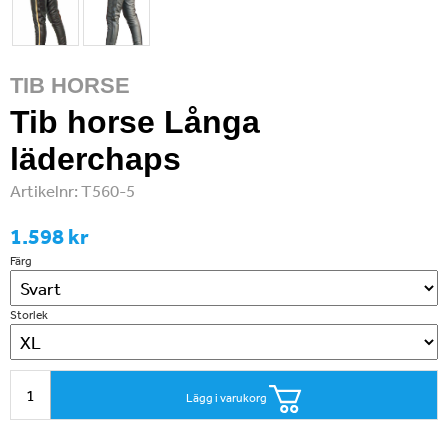
TIB HORSE
Tib horse Långa
läderchaps
Artikelnr:
T560-5
1.598 kr
Färg
Storlek
Lägg i varukorg