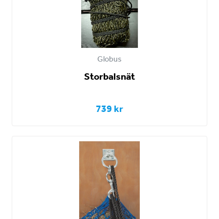
Globus
Storbalsnät
739 kr