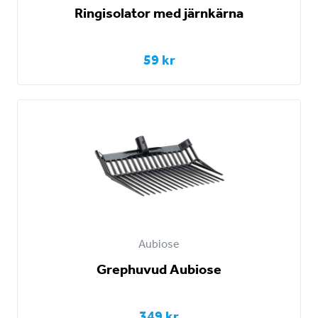
Ringisolator med järnkärna
59 kr
Aubiose
Grephuvud Aubiose
349 kr