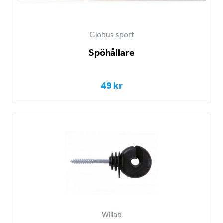
Globus sport
Spöhållare
49 kr
Willab