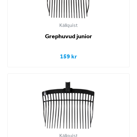
Källquist
Grephuvud junior
159 kr
Källquist