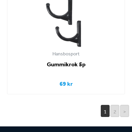
Hansbosport
Gummikrok 5p
69 kr
1
2
>