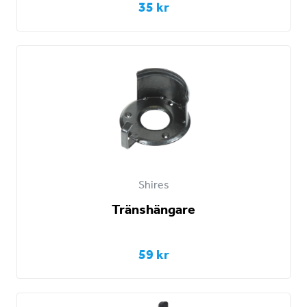
35 kr
Shires
Tränshängare
59 kr